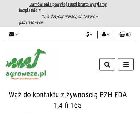
Zamówienia powyżej 100zł brutto wysyłamy
bezpłatnie.*
* nie dotyczy niektórych towarów
gabarytowych
(
0
)
PLN
Zaloguj się
CZK
Zarejestruj się
Dodaj zgłoszenie
EUR
HUF
Wąż do kontaktu z żywnością PZH FDA
1,4 fi 165