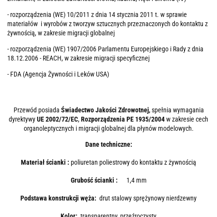
- rozporządzenia (WE) 10/2011 z dnia 14 stycznia 2011 t. w sprawie
materiałów i wyrobów z tworzyw sztucznych przeznaczonych do kontaktu z
żywnością, w zakresie migracji globalnej
- rozporządzenia (WE) 1907/2006 Parlamentu Europejskiego i Rady z dnia
18.12.2006 - REACH, w zakresie migracji specyficznej
- FDA (Agencja Żywności i Leków USA)
Przewód posiada
Świadectwo Jakości Zdrowotnej,
spełnia wymagania
dyrektywy
UE 2002/72/EC
,
Rozporządzenia PE 1935/2004
w zakresie cech
organoleptycznych i migracji globalnej dla płynów modelowych.
Dane techniczne:
Materiał ścianki :
poliuretan poliestrowy do kontaktu z żywnością
Grubość ścianki :
1,4 mm
Podstawa konstrukcji węża:
drut stalowy sprężynowy nierdzewny
Kolor:
transparentny, przeźroczysty