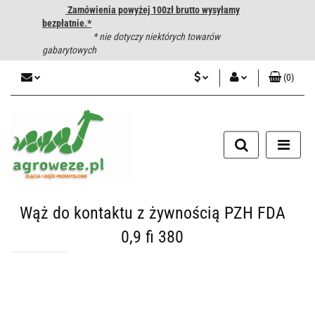
Zamówienia powyżej 100zł brutto wysyłamy
bezpłatnie.*
* nie dotyczy niektórych towarów
gabarytowych
(
0
)
PLN
Zaloguj się
CZK
Zarejestruj się
Dodaj zgłoszenie
EUR
HUF
Wąż do kontaktu z żywnością PZH FDA
0,9 fi 380