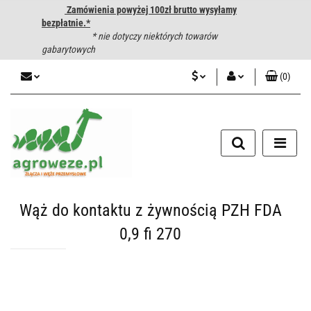
Zamówienia powyżej 100zł brutto wysyłamy
bezpłatnie.*
* nie dotyczy niektórych towarów
gabarytowych
(
0
)
PLN
Zaloguj się
CZK
Zarejestruj się
Dodaj zgłoszenie
EUR
HUF
Wąż do kontaktu z żywnością PZH FDA
0,9 fi 270