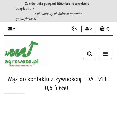
Zamówienia powyżej 100zł brutto wysyłamy
bezpłatnie.*
* nie dotyczy niektórych towarów
gabarytowych
(
0
)
PLN
Zaloguj się
CZK
Zarejestruj się
Dodaj zgłoszenie
EUR
HUF
Wąż do kontaktu z żywnością FDA PZH
0,5 fi 650