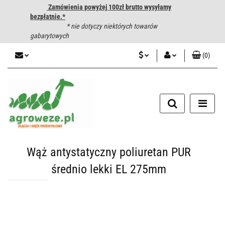
Zamówienia powyżej 100zł brutto wysyłamy
bezpłatnie.*
* nie dotyczy niektórych towarów
gabarytowych
(
0
)
PLN
Zaloguj się
CZK
Zarejestruj się
Dodaj zgłoszenie
EUR
HUF
Wąż antystatyczny poliuretan PUR
średnio lekki EL 275mm