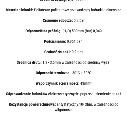
Materiał ścianki:
Poliuretan poliestrowy przewodzący ładunki elektryczne
Ciśnienie robocze:
0,2 bar
Odporność na próżnię:
(H
O) 500mm (bar) 0,049
2
Podciśnienie:
0,951 bar
Grubość ścianki:
0,9mm
Średnica drutu:
1,2 - 3,5mm w zależności od średnicy węża
Odporność termiczna:
-30°C + 80°C
Współczynnik ścieralności:
43
mm
3
Odprowadzanie ładunków elektrostatycznych:
poprzez uziemienie spirali
Rezystancja powierzchniowa:
antystatyczny 10
Ohm, w zależności od
4
wilgotności