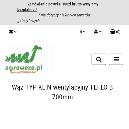
Zamówienia powyżej 100zł brutto wysyłamy
bezpłatnie.*
* nie dotyczy niektórych towarów
gabarytowych
(
0
)
PLN
Zaloguj się
CZK
Zarejestruj się
Dodaj zgłoszenie
EUR
HUF
Wąż TYP KLIN wentylacyjny TEFLO B
700mm