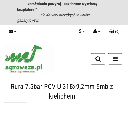
Zamówienia powyżej 100zł brutto wysyłamy
bezpłatnie.*
* nie dotyczy niektórych towarów
gabarytowych
(
0
)
PLN
Zaloguj się
CZK
Zarejestruj się
Dodaj zgłoszenie
EUR
HUF
Rura 7,5bar PCV-U 315x9,2mm 5mb z
kielichem