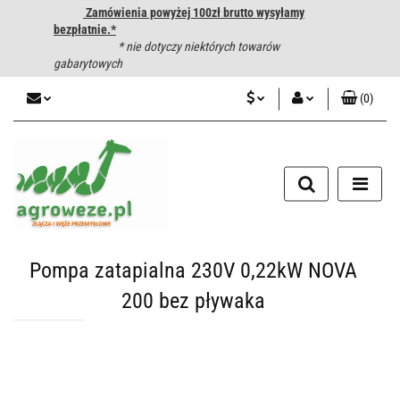
Zamówienia powyżej 100zł brutto wysyłamy
bezpłatnie.*
* nie dotyczy niektórych towarów
gabarytowych
(
0
)
PLN
Zaloguj się
CZK
Zarejestruj się
Dodaj zgłoszenie
EUR
HUF
Pompa zatapialna 230V 0,22kW NOVA
200 bez pływaka