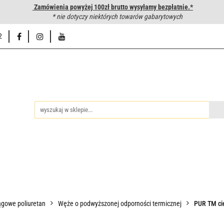
Zamówienia powyżej 100zł brutto wysyłamy bezpłatnie.*
wanie węży hydraulicznych
* nie dotyczy niektórych towarów gabarytowych
Hurtownia
Napisz do nas
Od
2
iedzy
Zakuwanie węży hydraulicznych
Hurtownia
Napisz 
gowe poliuretan
Węże o podwyższonej odporności termicznej
PUR TM cię