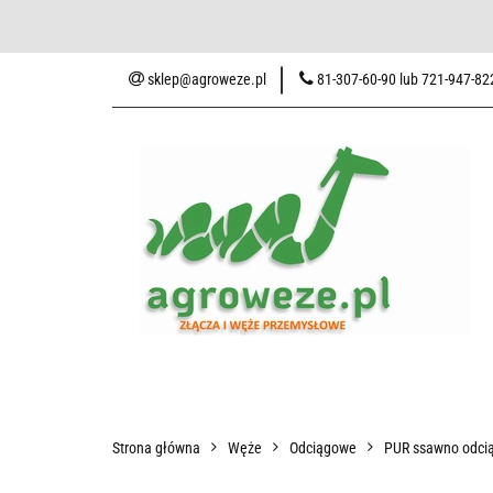
Baza wiedzy
Zaku
sklep@agroweze.pl
81-307-60-90 lub 721-947-82
Wszystkie kategorie
Baza w
Strona główna
Węże
Odciągowe
PUR ssawno odcią