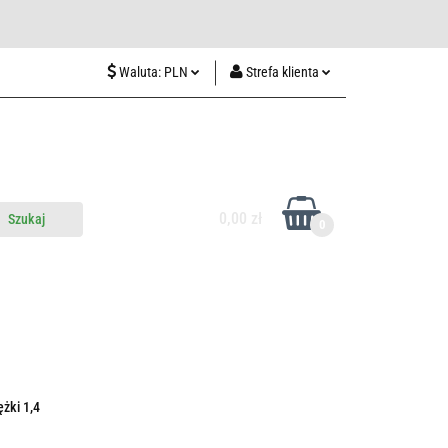
wiedź nas w Lublinie
Waluta:
PLN
Strefa klienta
PLN
Zaloguj się
CZK
Zarejestruj się
EUR
Dodaj zgłoszenie
HUF
0,00 zł
0
do nas
Odwiedź nas w Lublinie
żki 1,4