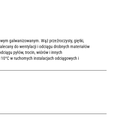
wym galwanizowanym. Wąż przeźroczysty, giętki,
 Zalecany do wentylacji i odciągu drobnych materiałów
dciągu pyłów, trocin, wiórów i innych
10°C w ruchomych instalacjach odciągowych i