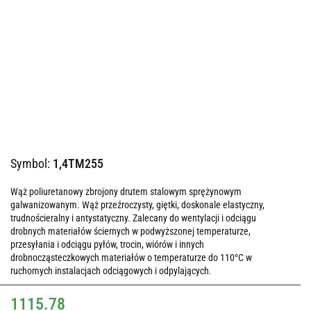
Symbol:
1,4TM255
Wąż poliuretanowy zbrojony drutem stalowym sprężynowym
galwanizowanym. Wąż przeźroczysty, giętki, doskonale elastyczny,
trudnościeralny i antystatyczny. Zalecany do wentylacji i odciągu
drobnych materiałów ściernych w podwyższonej temperaturze,
przesyłania i odciągu pyłów, trocin, wiórów i innych
drobnocząsteczkowych materiałów o temperaturze do 110°C w
ruchomych instalacjach odciągowych i odpylających.
1115.78