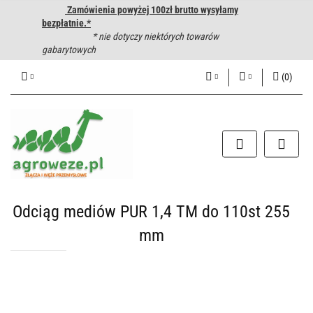
Zamówienia powyżej 100zł brutto wysyłamy
bezpłatnie.*
* nie dotyczy niektórych towarów
gabarytowych
(
0
)
PLN
Zaloguj się
Zarejestruj się
CZK
Dodaj zgłoszenie
EUR
HUF
Odciąg mediów PUR 1,4 TM do 110st 255
mm