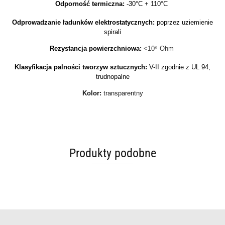
Odporność termiczna:
-30°C + 110°C
Odprowadzanie ładunków elektrostatycznych:
poprzez uziemienie
spirali
Rezystancja powierzchniowa:
<10⁹ Ohm
Klasyfikacja palności tworzyw sztucznych:
V-II zgodnie z UL 94,
trudnopalne
Kolor:
transparentny
Produkty podobne