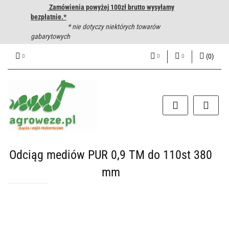
Zamówienia powyżej 100zł brutto wysyłamy
bezpłatnie.*
* nie dotyczy niektórych towarów
gabarytowych
(
0
)
PLN
Zaloguj się
Zarejestruj się
CZK
Dodaj zgłoszenie
EUR
HUF
Odciąg mediów PUR 0,9 TM do 110st 380
mm