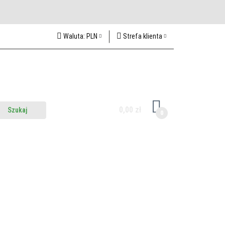
Waluta:
PLN
Strefa klienta
PLN
Zaloguj się
CZK
Zarejestruj się
EUR
Dodaj zgłoszenie
HUF
0,00 zł
0
z do nas
Odwiedź nas w Lublinie