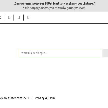
Zamówienia powyżej 100zł brutto wysyłamy bezpłatnie.*
uwanie węży hydraulicznych
* nie dotyczy niektórych towarów gabarytowych
Hurtownia
Napisz do nas
2
ie
iedzy
Zakuwanie węży hydraulicznych
Hurtownia
Napis
ękaw z atestem PZH
Prosty 4,0 mm