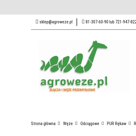
Baza wiedzy
Zak
sklep@agroweze.pl
81-307-60-90 lub 721-947-82
Odwiedź nas w Lublin
Wszystkie kategorie
Baza w
Strona główna
Węże
Odciągowe
PUR Rękaw
R