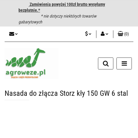
Zamówienia powyżej 100zł brutto wysyłamy
bezpłatnie.*
* nie dotyczy niektórych towarów
gabarytowych
(
0
)
PLN
Zaloguj się
CZK
Zarejestruj się
Dodaj zgłoszenie
EUR
HUF
Nasada do złącza Storz kły 150 GW 6 stal