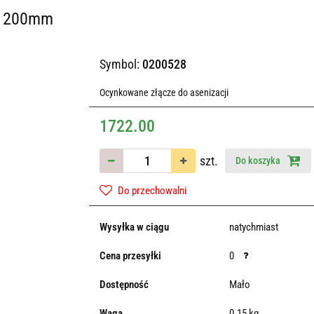
ża 200mm
Symbol:
0200528
Ocynkowane złącze do asenizacji
1722.00
szt.
Do koszyka
Do przechowalni
Wysyłka w ciągu
natychmiast
Cena przesyłki
0
Dostępność
Mało
Waga
0.15 kg