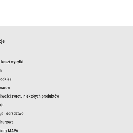
cje
 koszt wysyłki
n
cookies
owarów
iwości zwrotu niektórych produktów
je
je i doradztwo
 hurtowa
 firmy MAPA