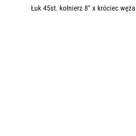
Łuk 45st. kołnierz 8" x króciec wę