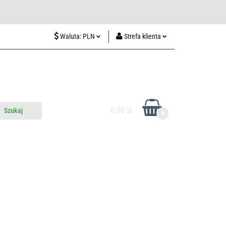
wiedź nas w Lublinie
Waluta:
PLN
Strefa klienta
PLN
Zaloguj się
CZK
Zarejestruj się
EUR
Dodaj zgłoszenie
HUF
0,00 zł
0
do nas
Odwiedź nas w Lublinie