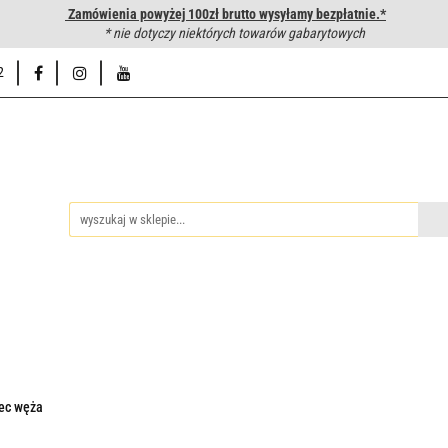
Zamówienia powyżej 100zł brutto wysyłamy bezpłatnie.*
wanie węży hydraulicznych
* nie dotyczy niektórych towarów gabarytowych
Hurtownia
Napisz do nas
Od
2
iedzy
Zakuwanie węży hydraulicznych
Hurtownia
Napisz 
iec węża