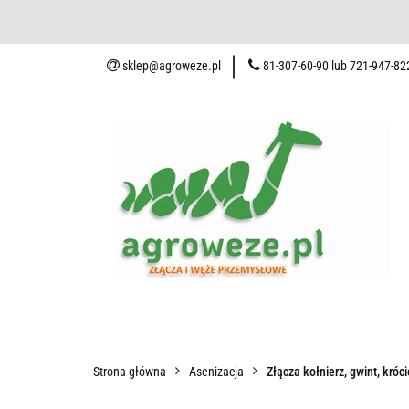
Baza wiedzy
Zaku
sklep@agroweze.pl
81-307-60-90 lub 721-947-82
Wszystkie kategorie
Baza w
Strona główna
Asenizacja
Złącza kołnierz, gwint, króc