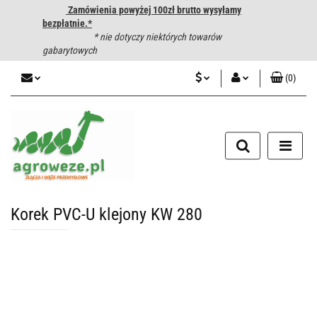
Zamówienia powyżej 100zł brutto wysyłamy
bezpłatnie.*
* nie dotyczy niektórych towarów
gabarytowych
(
0
)
PLN
Zaloguj się
CZK
Zarejestruj się
Dodaj zgłoszenie
EUR
HUF
Korek PVC-U klejony KW 280