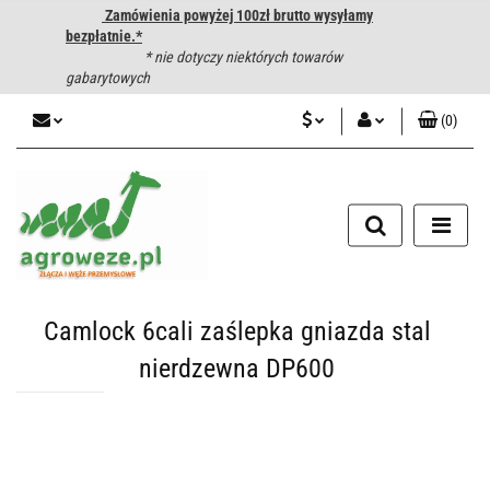
Zamówienia powyżej 100zł brutto wysyłamy
bezpłatnie.*
* nie dotyczy niektórych towarów
gabarytowych
(
0
)
PLN
Zaloguj się
CZK
Zarejestruj się
Dodaj zgłoszenie
EUR
HUF
Camlock 6cali zaślepka gniazda stal
nierdzewna DP600