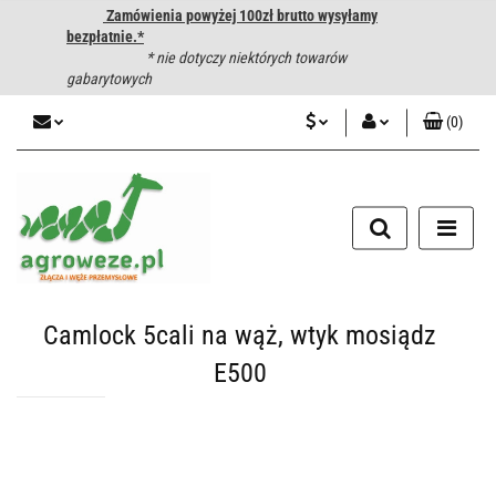
Zamówienia powyżej 100zł brutto wysyłamy
bezpłatnie.*
* nie dotyczy niektórych towarów
gabarytowych
(
0
)
PLN
Zaloguj się
CZK
Zarejestruj się
Dodaj zgłoszenie
EUR
HUF
Camlock 5cali na wąż, wtyk mosiądz
E500